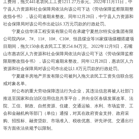
工费用，拖欠441名农民工工资1211.27万余元。2022年11月11日，中
宁县人力资源和社会保障局依法向该公司下达《劳动保障监察限期整
改指令书》，该公司逾期未整改。同年12月28日，中宁县人力资源和
社会保障局对该公司作出处以6.3万元罚款的行政处罚。
宁夏众信华泽工程安装有限公司在承建宁夏然尔特实业集团有限
公司院内6#、7#、11#、10#、C10#、恒昌煤业等16家煤场煤棚搭建项
目期间，拖欠150余名农民工工资254.84万元。2022年12月9日，石嘴
山市惠农区人力资源和社会保障局依法向该公司下达《劳动保障监察
限期整改指令书》，该公司逾期未整改。同年12月28日，惠农区人力
资源和社会保障局对该公司作出处以1.8万元罚款的行政处罚。
宁夏建丰房地产开发有限公司被列入拖欠农民工工资失信联合惩
戒对象名单。
对公布的重大劳动保障违法行为企业，其违法信息将被人社部门
推送至国家和自治区信用信息共享平台，并向全区各级发展改革、法
院、工信、财政、自然资源、住建、交通运输、水利、市场监管、工
会和金融机构等部门（单位）通报，对其在政府资金支持、政府采
购、招投标、融资贷款、市场准入、税收优惠、评先评优、交通出行
等方面依法依规予以限制。